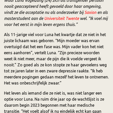
Waar Luna Vogelzang (24) zich als transgender persoon
nooit geaccepteerd heeft gevoeld door haar omgeving,
vindt ze die acceptatie nu als onderzoeker bij
Saxion
en als
masterstudent aan de
Universiteit Twente
wel. “Ik voel mij
voor het eerst in mijn leven ergens thuis.”
Als 11-jarige viel voor Luna het kwartje dat ze niet in het
juiste lichaam was geboren. “Mijn moeder was ervan
overtuigd dat het een fase was. Mijn vader kon het niet
eens aanhoren”, vertelt Luna. “Zijn precieze woorden
weet ik niet meer, maar de pijn die ik voelde vergeet ik
nooit.” Zo goed als ze kon stopte ze haar gevoelens weg
tot ze jaren later in een zware depressie raakte. “Ik heb
meerdere pogingen gedaan mezelf het leven te ontnemen.
Het was onbeschrijfelijk zwaar.”
Het leven als iemand die ze niet is, was niet langer een
optie voor Luna. Na ruim drie jaar op de wachtlijst is ze
daarom begin 2023 begonnen met haar medische
transitie. “Het voelt alsof ik nu eindelijk echt kan gaan