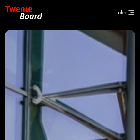
nl
en
WIE ZIJN WE
WAT DOEN WE
NIEUWS EN RESULTATEN
CONTACT