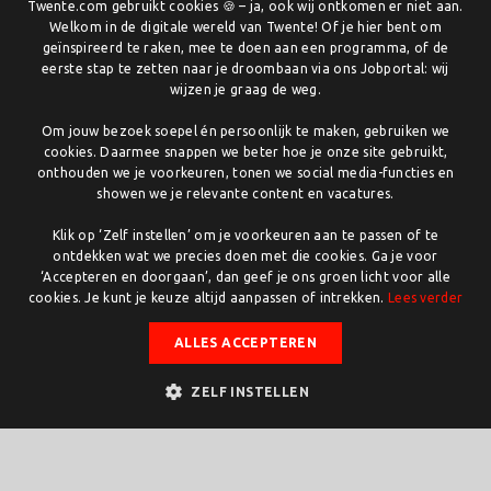
DUTCH
Twente.com gebruikt cookies 🍪 – ja, ook wij ontkomen er niet aan.
groot verschil maken.”
Welkom in de digitale wereld van Twente! Of je hier bent om
ENGLISH
geïnspireerd te raken, mee te doen aan een programma, of de
Beleid
eerste stap te zetten naar je droombaan via ons Jobportal: wij
wijzen je graag de weg.
Zo heeft haar input als bestuurslid
bij
Saxion
bijvoorbeeld geleid dat de aanwezige
Om jouw bezoek soepel én persoonlijk te maken, gebruiken we
cookies. Daarmee snappen we beter hoe je onze site gebruikt,
verlofsoorten ook ingezet kunnen ter ondersteuning bij
onthouden we je voorkeuren, tonen we social media-functies en
transitie. “Transgender personen zoals ik hoeven
showen we je relevante content en vacatures.
hierdoor geen vrije dagen meer in te leveren voor
Klik op ‘Zelf instellen’ om je voorkeuren aan te passen of te
medische afspraken inzake hun transitieproces.” Luna
ontdekken wat we precies doen met die cookies. Ga je voor
vertelt trots dat haar werkgever één van de eerste
‘Accepteren en doorgaan’, dan geef je ons groen licht voor alle
hogescholen is die dit beleid heeft doorgevoerd.
cookies. Je kunt je keuze altijd aanpassen of intrekken.
Lees verder
“Fantastisch toch?” Ook het feit dat een derde van de
toiletten binnen de hogeschool genderneutraal zijn,
ALLES ACCEPTEREN
stemt de onderzoekster positief. “Mensen onderschatten
ZELF INSTELLEN
denk ik hoe groot de mentale pijn is van een persoon in
transitie die moet kiezen tussen een mannen- en een
vrouwentoilet. Dankzij het beleid van
Saxion
hoef ik
mijzelf niet af te wijzen en kan ik mij gewoon focussen op