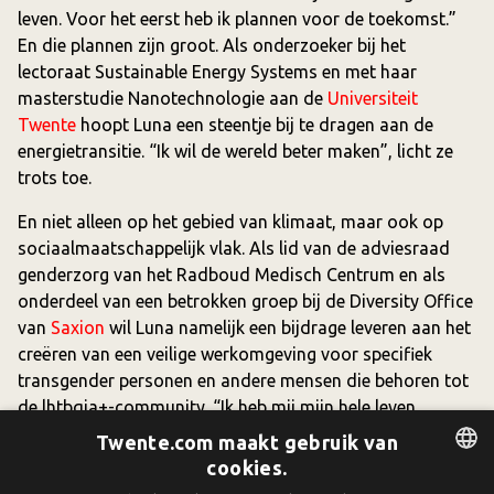
leven. Voor het eerst heb ik plannen voor de toekomst.”
En die plannen zijn groot. Als onderzoeker bij het
lectoraat Sustainable Energy Systems en met haar
masterstudie Nanotechnologie aan de
Universiteit
Twente
hoopt Luna een steentje bij te dragen aan de
energietransitie. “Ik wil de wereld beter maken”, licht ze
trots toe.
En niet alleen op het gebied van klimaat, maar ook op
sociaalmaatschappelijk vlak. Als lid van de adviesraad
genderzorg van het Radboud Medisch Centrum en als
onderdeel van een betrokken groep bij de Diversity Office
van
Saxion
wil Luna namelijk een bijdrage leveren aan het
creëren van een veilige werkomgeving voor specifiek
transgender personen en andere mensen die behoren tot
de lhtbqia+-community. “Ik heb mij mijn hele leven
onveilig en ongelukkig gevoeld omdat ik niet mezelf kon
Twente.com maakt gebruik van
zijn, ik wil voorkomen dat een ander datzelfde pad moet
cookies.
bewandelen. Met kleine stappen kunnen we samen een