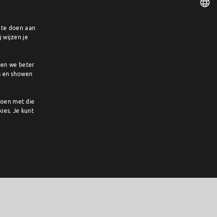
Rijssen
e te doen aan
DUTCH
 wijzen je
Details
ENGLISH
pen we beter
Techniek & Engineering
s en showen
Vakgebied
doen met die
Baan
ies. Je kunt
Types
Dutch
Taal
MBO
Onderwijs