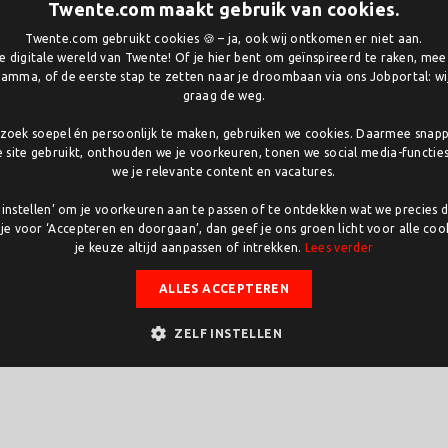
Twente.com maakt gebruik van cookies.
Twente.com gebruikt cookies 🍪 – ja, ook wij ontkomen er niet aan.
 digitale wereld van Twente! Of je hier bent om geïnspireerd te raken, me
amma, of de eerste stap te zetten naar je droombaan via ons Jobportal: wij
graag de weg.
olledig richt op het plaatsen en installeren van
oek soepel én persoonlijk te maken, gebruiken we cookies. Daarmee snap
e site gebruikt, onthouden we je voorkeuren, tonen we social media-functie
n wereldwijd.
we je relevante content en vacatures.
nada en het Verenigd Koninkrijk en zorgt ervoor
lf instellen’ om je voorkeuren aan te passen of te ontdekken wat we precies 
d worden.
 je voor ‘Accepteren en doorgaan’, dan geef je ons groen licht voor alle cook
je keuze altijd aanpassen of intrekken.
Lees verder
ALLES ACCEPTEREN
 op locatie bij klanten.
eden naar de commissioning engineer.
ZELF INSTELLEN
de status van het project.
ocus op het beste resultaat voor de klant.
n, 3 weken op locatie en 1 week thuis.