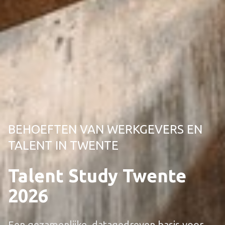
BEHOEFTEN VAN WERKGEVERS EN
TALENT IN TWENTE
Talent Study Twente
2026
Een gezamenlijke, datagedreven basis voor