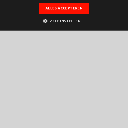
ALLES ACCEPTEREN
ZELF INSTELLEN
Bekijk hier de
inzichten uit de
Talent Study
Twente 2026