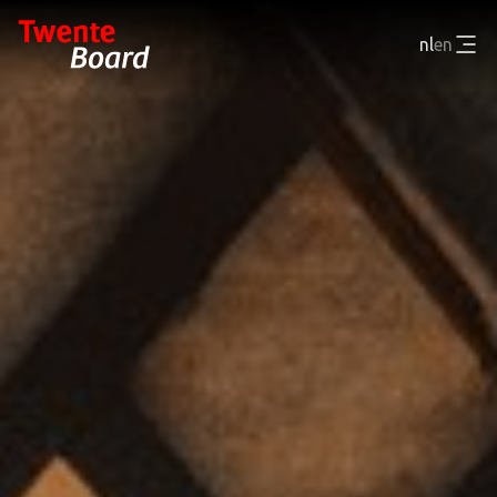
nl
en
WIE ZIJN WE
WAT DOEN WE
NIEUWS EN RESULTATEN
CONTACT