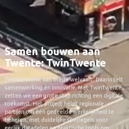
Samen bouwen aan
Twente: TwinTwente
Twente werkt aan brede welvaart. Daarin telt
samenwerking én innovatie. Met TwinTwente
zetten we een grote stap richting een digitale
toekomst. Het project helpt regionale
partijen om één gedeelde werkelijkheid te
beheren, met duidelijke spelregels voor
eerlijk datadelen en praktische tools om