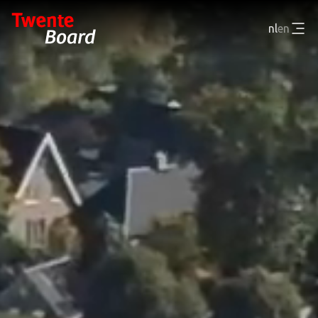
nl
en
WIE ZIJN WE
WAT DOEN WE
NIEUWS EN RESULTATEN
CONTACT