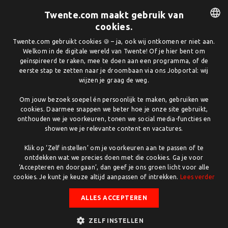
Twente.com maakt gebruik van
cookies.
DUTCH
Twente.com gebruikt cookies 🍪 – ja, ook wij ontkomen er niet aan.
Welkom in de digitale wereld van Twente! Of je hier bent om
ENGLISH
geïnspireerd te raken, mee te doen aan een programma, of de
eerste stap te zetten naar je droombaan via ons Jobportal: wij
wijzen je graag de weg.
Om jouw bezoek soepel én persoonlijk te maken, gebruiken we
cookies. Daarmee snappen we beter hoe je onze site gebruikt,
onthouden we je voorkeuren, tonen we social media-functies en
showen we je relevante content en vacatures.
Klik op ‘Zelf instellen’ om je voorkeuren aan te passen of te
ontdekken wat we precies doen met die cookies. Ga je voor
‘Accepteren en doorgaan’, dan geef je ons groen licht voor alle
cookies. Je kunt je keuze altijd aanpassen of intrekken.
Lees verder
ALLES ACCEPTEREN
ZELF INSTELLEN