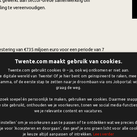
t gewerkt aan sector-brede samenwerking om
cling te vereenvoudigen.
stering van €735 miljoen euro voor een periode van 7
vesteringen en minimaal €315 miljoen additionele private
Twente.com maakt gebruik van cookies.
 de bedrijven. De industrie heeft een verwacht rendement
Twente.com gebruikt cookies 🍪 – ja, ook wij ontkomen er niet aan.
egde waarde aan de Nederlandse economie tegen het einde
 digitale wereld van Twente! Of je hier bent om geïnspireerd te raken, me
amma, of de eerste stap te zetten naar je droombaan via ons Jobportal: wij
graag de weg.
men. De technologie is niet meer weg te denken uit ons
oek soepel én persoonlijk te maken, gebruiken we cookies. Daarmee snap
vlak van energie, digitalisering, veiligheid en
e site gebruikt, onthouden we je voorkeuren, tonen we social media-functie
we je relevante content en vacatures.
se chipsector onder druk door onder meer toenemende
 en de noodzaak van de verduurzaming van de gehele
lf instellen’ om je voorkeuren aan te passen of te ontdekken wat we precies 
 je voor ‘Accepteren en doorgaan’, dan geef je ons groen licht voor alle cook
je keuze altijd aanpassen of intrekken.
Lees verder