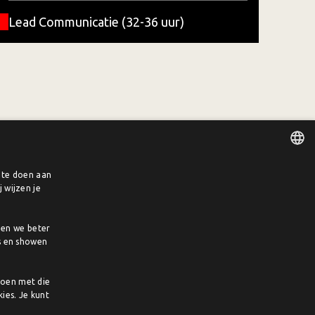
Lead Communicatie (32-36 uur)
e te doen aan
DUTCH
 wijzen je
ENGLISH
pen we beter
s en showen
doen met die
ies. Je kunt