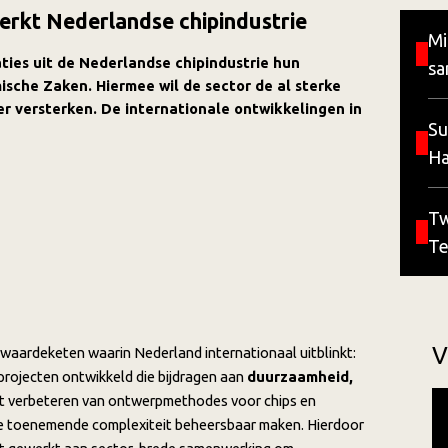
erkt Nederlandse chipindustrie
Mi
ties uit de Nederlandse chipindustrie hun
sa
sche Zaken. Hiermee wil de sector de al sterke
er versterken. De internationale ontwikkelingen in
Su
Ha
ge
Tw
Te
No
V
 waardeketen waarin Nederland internationaal uitblinkt:
projecten ontwikkeld die bijdragen aan
duurzaamheid,
et verbeteren van ontwerpmethodes voor chips en
 de toenemende complexiteit beheersbaar maken. Hierdoor