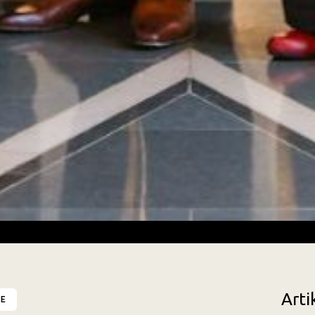
Arti
TE